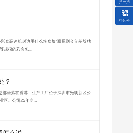
扫一扫
抖音号
“小彩盒高速机封边用什么糊盒胶”联系到金立基胶粘
规模的彩盒包...
处？
，总部坐落在香港，生产工厂位于深圳市光明新区公
。公司25年专...
家怎么说