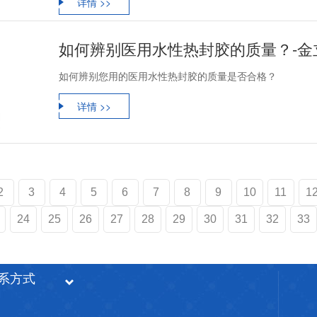
详情 >>
如何辨别医用水性热封胶的质量？-金
如何辨别您用的医用水性热封胶的质量是否合格？
详情 >>
2
3
4
5
6
7
8
9
10
11
1
24
25
26
27
28
29
30
31
32
33
系方式