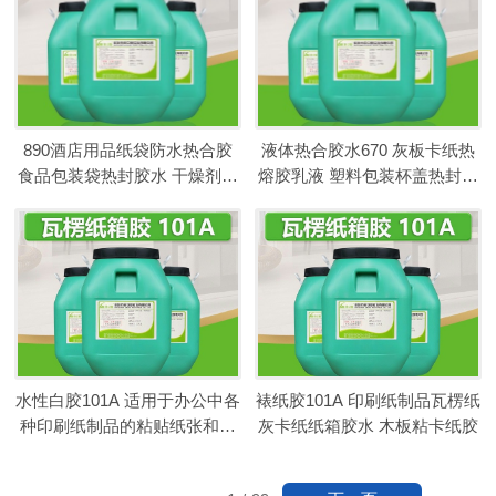
890酒店用品纸袋防水热合胶
液体热合胶水670 灰板卡纸热
食品包装袋热封胶水 干燥剂包
熔胶乳液 塑料包装杯盖热封胶
装纸袋胶
金立基
水性白胶101A 适用于办公中各
裱纸胶101A 印刷纸制品瓦楞纸
种印刷纸制品的粘贴纸张和纸
灰卡纸纸箱胶水 木板粘卡纸胶
板胶水