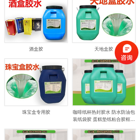
酒盒胶
天地盒胶
珠宝盒专用胶
咖啡纸杯热封胶水 防水防油包
装纸袋胶 蛋糕垫纸粘合胶框涂
上胶