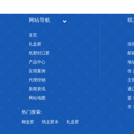
特种纸胶盒胶水粘接力
网站导航
联
首页
礼盒胶
深
纸塑封口胶
邮箱
产品中心
地
医用包装袋热封胶优势
应用案例
传 
代理经销
主
新闻资讯
通
网站地图
盟
市
热门搜索:
糊盒胶
纸盒胶水
礼盒胶
医用透析纸水性热封胶常见问题