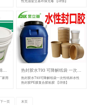
性光油金立基环保无毒
【详情】
速干淀粉白乳胶 201A 裱海棉金立基厂家 用于机用裱坑裱糊胶批发
热封胶水T93 可降解纸袋 一次性纸杯水性热封胶 PE膜复合胶粘胶
厂家用
热封胶水T93可降解纸袋一次性纸杯水性
热封胶PE膜复合胶粘胶
【详情】
下一页
末页