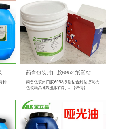
通用礼盒胶水厂家860D 铜版充皮纸特种纸 超粘慢干 礼盒胶批发
药盒包装封口胶6952 纸塑粘合封边胶 彩盒包装箱高速糊盒胶白乳胶
特种
药盒包装封口胶6952纸塑粘合封边胶彩盒
包装箱高速糊盒胶白乳…
【详情】