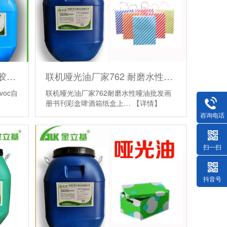
联机哑光油厂家762 耐磨水性哑油批发画册书刊彩盒啤酒箱纸盒上光
包装盒手提袋封底卡纸封口胶830低voc自动机包盒快干纸盒礼盒胶水
联机哑光油厂家762耐磨水性哑油批发画
oc自
册书刊彩盒啤酒箱纸盒上…
【详情】
咨询电话
扫一扫
抖音号