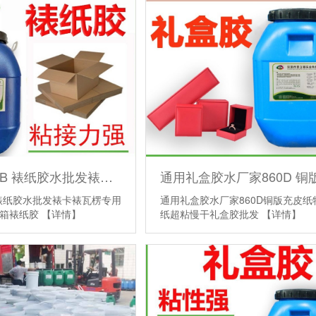
白乳胶121B 裱纸胶水批发裱卡裱瓦楞专用淀粉胶裱糊 彩箱裱纸胶
B裱纸胶水批发裱卡裱瓦楞专用
通用礼盒胶水厂家860D铜版充皮纸
彩箱裱纸胶
【详情】
纸超粘慢干礼盒胶批发
【详情】