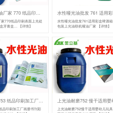
水性UV底油厂家 770 纸品印刷表面上光处理 用于书刊药盒牙膏盒纸
厂家770纸品印刷表面上光处
水性哑光油批发761适用彩盒啤酒
药盒牙膏盒…
【详情】
包装上光油联机哑油厂家
【详情】
水性光油 753 纸品印刷加工厂 画册书刊彩盒啤酒箱上光 连机光油
3纸品印刷加工厂画册书刊彩
上光油耐磨752慢干适用婴幼儿玩