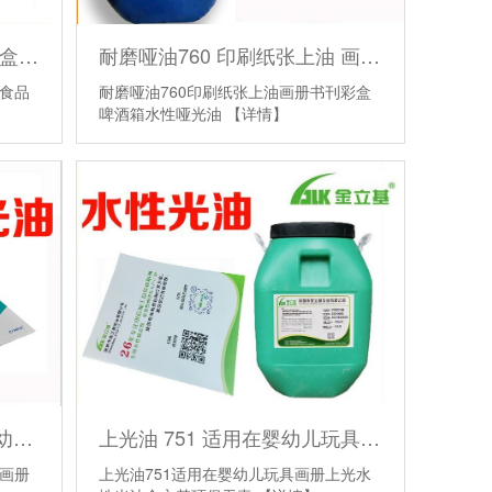
耐磨哑油760 印刷纸张上油 画册 书刊 彩盒 啤酒箱 水性哑光油
水性哑光油批发 761 适用彩盒啤酒箱食品包装上光油 联机哑油厂家
耐磨哑油760印刷纸张上油画册书刊彩盒
箱食品
啤酒箱水性哑光油
【详情】
上光油 751 适用在婴幼儿玩具 画册上光 水性光油金立基环保无毒
上光油耐磨752 慢干适用婴幼儿玩具画册 不返粘 环保无毒光油厂家
上光油751适用在婴幼儿玩具画册上光水
具画册