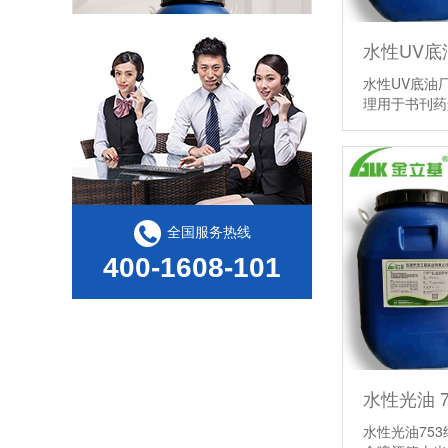
水性UV底油
理用于书刊
医用透析纸水性热封胶核心指标
全国服务热线
400-1608-101
2026｜医用透析纸水性热封胶选型痛点
水性光油75