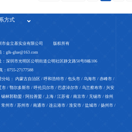
系方式
圳市金立基实业有限公司
版权所有
：glk-glue@163.com
址：深圳市光明区公明街道公明社区静文路50号B栋106
真：0755-27177588
营分站：
内蒙古自治区
/
呼和浩特市
/
包头市
/
乌海市
/
赤峰市
/
辽市
/
鄂尔多斯市
/
呼伦贝尔市
/
巴彦淖尔市
/
乌兰察布市
/
兴安
/
锡林郭勒盟
/
阿拉善盟
/
上海
/
江苏省
/
南京市
/
无锡市
/
徐州
/
常州市
/
苏州市
/
南通市
/
连云港市
/
淮安市
/
盐城市
/
扬州市
/