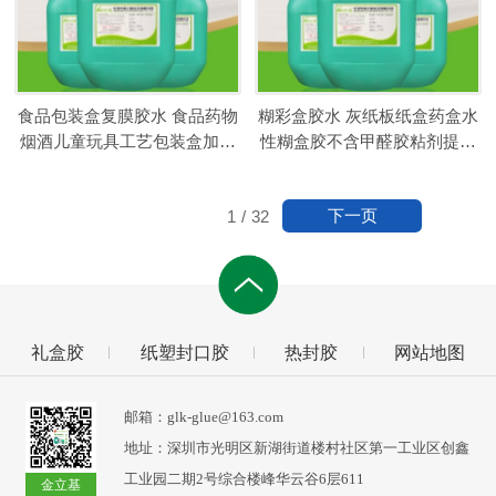
食品包装盒复膜胶水 食品药物
糊彩盒胶水 灰纸板纸盒药盒水
烟酒儿童玩具工艺包装盒加工
性糊盒胶不含甲醛胶粘剂提升
复膜胶
包装品质
下一页
1
/
32
礼盒胶
纸塑封口胶
热封胶
网站地图
邮箱：glk-glue@163.com
地址：深圳市光明区新湖街道楼村社区第一工业区创鑫
工业园二期2号综合楼峰华云谷6层611
金立基