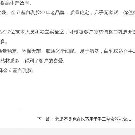
，提高生产效率。
性强。金立基
白乳胶
27年老品牌，质量稳定，几乎无客诉，你值
基有7位技术人员和独立实验室，可根据客户需求调整
白乳胶
开
质多。
质量稳定、环保无苯、胶质光滑细腻、易于清洗，
白乳胶
适合手
可粘材质多，得到了客户的喜爱。
择金立基
白乳胶
。
下一篇：
您是不是也在找适用于手工糊盒的礼盒胶呢？