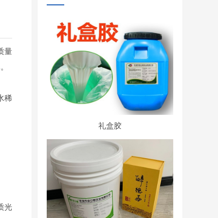
质量
率。
水稀
礼盒胶
质光