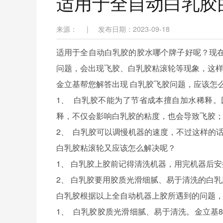
适用于全自动白乳胶
来源：
|
发布日期：2023-09-18
适用于全自动白乳胶的胶水哪个牌子好呢？现
问题，会出现飞胶、
白乳胶
粘滚轮等现象，这
金立基帮您解答出现
白乳胶
飞胶问题，应该怎么
1、
白乳胶
不能为了节省成本擅自加水稀释。
释，不仅会影响
白乳胶
的粘度，也会导致飞胶
2、
白乳胶
可以调慢机器的速度，不过这样的
白乳胶
粘滚轮又应该怎么解决呢？
1、
白乳胶
上胶前记得清洗机器，用完机器后安
2、
白乳胶
要用胶质光滑细腻、易于清洗的
白乳
白乳胶
根据以上全自动机器上胶所遇到的问题
1、
白乳胶
胶质光滑细腻、易于清洗。金立基8