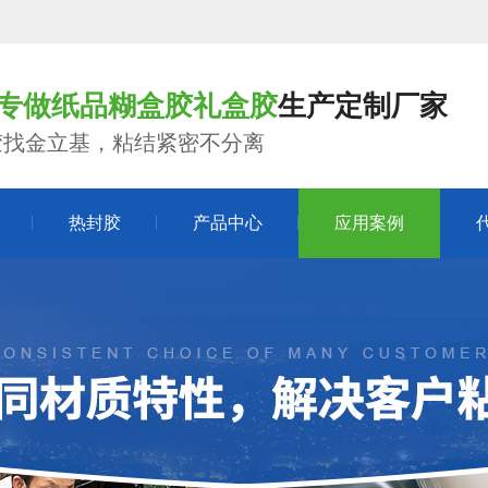
年专做纸品糊盒胶礼盒胶
生产定制厂家
胶找金立基，粘结紧密不分离
热封胶
产品中心
应用案例