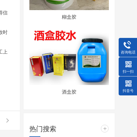
得信
糊盒胶
放时
工上
咨询电话
扫一扫
抖音号
酒盒胶
热门搜索
+