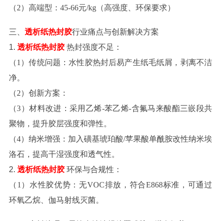
（
2
）
高端型
：
45-66元/kg（高强度、环保要求）
三、
透析纸热封胶
行业痛点与创新解决方案
1.
透析纸热封胶
热封强度不足
：
（
1
）
传统问题
：水性胶热封后易产生纸毛纸屑，剥离不洁
净。
（
2
）
创新方案
：
（
3
）
材料改进
：采用乙烯
-苯乙烯-含氟马来酸酯三嵌段共
聚物，提升胶层强度和弹性。
（
4
）
纳米增强
：加入磺基琥珀酸
/苹果酸单酰胺改性纳米埃
洛石，提高干湿强度和透气性。
2.
透析纸热封胶
环保与合规性
：
（
1
）
水性胶优势
：无
VOC排放，符合E868标准，可通过
环氧乙烷、伽马射线灭菌。