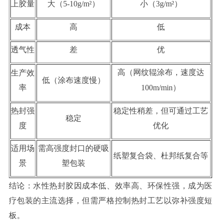
上胶量
大（
5-10g/m²）
小（
3g/m²）
成本
高
低
透气性
差
优
高（网纹辊涂布，速度达
生产效
低（涂布速度慢）
率
100m/min）
热封强
稳定性稍差，但可通过工艺
稳定
度
优化
适用场
需高强度封口的硬吸
纸塑复合袋、杜邦纸复合等
景
塑包装
结论：水性热封胶因成本低、效率高、环保性强，成为医
疗包装的主流选择，但需严格控制热封工艺以弥补强度短
板。