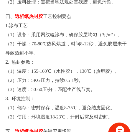
（
2
）
废料处理
：需按当地法规处置残胶，避免污染。
四、
透析纸热封胶
工艺控制要点
1.
涂布工艺
：
（
1
）
设备
：采用网纹辊涂布，确保胶层均匀（
3g/m²）。
（
2
）
干燥
：
70-80℃热风烘道，时间8-12秒，避免胶层未干
导致热封不牢。
2.
热封参数
：
（
1
）
温度
：
155-160℃（水性胶），130℃（热熔胶）。
（
2
）
压力
：
5KG压力，持续0.5-1秒。
（
3
）
速度
：
50-60压/分，匹配生产线节奏。
3.
环境控制
：
（
1
）
储存
：密封保存，温度
8-35℃，避免结皮固化。
（
2
）
使用
：环境温度
18-23℃，开封后需及时密封。
五、
透析纸热封胶
关键应用场景