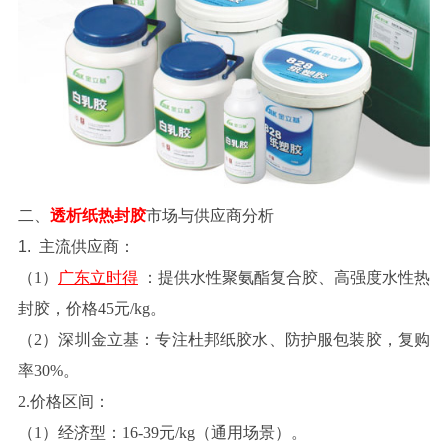
二、
透析纸热封胶
市场与供应商分析
1.
主流供应商
：
（
1
）
广东立时得
：提供水性聚氨酯复合胶、高强度水性热
封胶，价格
45元/kg。
（
2
）
深圳金立基
：专注杜邦纸胶水、防护服包装胶，复购
率
30%。
2.
价格区间
：
（
1
）
经济型
：
16-39元/kg（通用场景）。