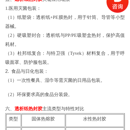
1.
医用灭菌包装
：
（
1
）
纸塑袋
：透析纸
+PE膜热封，用于针筒、导管等小型
器械。
（
2
）
硬吸塑封合
：透析纸与
PP/PE吸塑盒热封，保护高值
耗材。
（
3
）
杜邦纸复合
：与特卫强（
Tyvek）材料复合，用于呼
吸面罩、防护服包装。
2.
食品与日化包装
：
（
1
）
一次性餐具、湿巾等需灭菌的日用品包装。
（
2
）
环保要求高的食品分装袋。
六、
透析纸热封胶
主流类型与特性对比
类型
固体热熔胶
水性热封胶