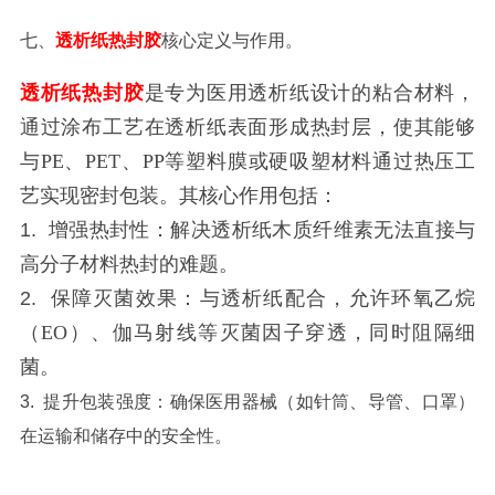
七
、
透析纸热封胶
核心定义与作用。
透析纸热封胶
是专为医用透析纸设计的粘合材料，
通过涂布工艺在透析纸表面形成热封层，使其能够
与
PE、PET、PP等塑料膜或硬吸塑材料通过热压工
艺实现密封包装。其核心作用包括：
1.
增强热封性
：解决透析纸木质纤维素无法直接与
高分子材料热封的难题。
2.
保障灭菌效果
：与透析纸配合，允许环氧乙烷
（
EO）、伽马射线等灭菌因子穿透，同时阻隔细
菌。
3.
提升包装强度
：确保医用器械（如针筒、导管、口罩）
在运输和储存中的安全性。