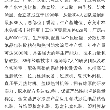
生产水性热封胶、糊盒胶、封口胶、白乳胶、防水
涂层。金立基成立于
1996年，
从最初
4人团队发展到
最多85人，
总部位于香港，生产基地位于东莞市樟
木头镇裕丰社区宝丰工业区莞樟东路629
号，厂房占
地
6000平方
。生产车间配置
14个反应釜、分散机等
纸品包装胶粘剂和热封防水涂层生产线，
年生产量
可达6000吨，具备强大的年生产能力
。技术力量包
括教授、
35年经验技术工程师等7人的研发团队及独
立实验室，配备
完整的系统性检测设备，包括高低
温测试仪，拉力检测设备，过胶机、轮式热封机、
直压平刀热封机、盖膜热封机等，拥有雄厚的研发
实力，胶水配方多
达
420
种，保证产品性能卓越质量
稳定。金立基胶水涂层产品应用领域涉足纸品粘合
包装、首饰塑胶盒包装、彩盒礼盒包装、塑料膜粘