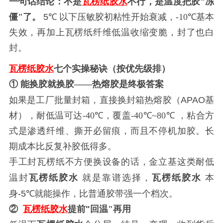
不行，是温度把胶
一句话结论：不是
瓦楞纸
胶水
"
冻
僵
"
了。
5℃
以下压敏胶初粘性开始衰减，
-10℃
基本
失效，再加上
瓦楞纸
纤维低温收缩变脆，封了也白
封。
瓦楞纸
胶水
七个实操秘诀（按优先级排）
①
能换胶就换胶
——
热熔胶是终极答案
如果是工厂批量封箱，直接换封箱热熔胶（
APAO
基
材），耐低温可达
-40℃
，覆盖
-40℃~80℃
，粘合方
式是渗透纤维、撕开必留痕，而且不停机加胶。长
期成本比反复补胶低得多。
手工封
瓦楞纸
不方便换设备的话，金立基这类耐低
本
温封
瓦楞纸
胶水
就是靠谱选择，
瓦楞纸
胶水
身
-5℃
就能操作，比普通胶带强一个档次。
②
瓦楞纸
胶水
提前
"
回温
"
再用