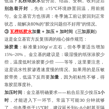
低温下
瓦楞纸
胶水
会分层、结晶、变稠。收到货后
，先在
≥15℃环境静置回温，用前摇
别急着开封
匀。金立基官方也强调：冬季施工前让胶回到正常
状态，能解决80%的"胶没问题但不好用"的情况。
③
瓦楞纸
胶水
加量
+
加
压
+
加时间（三加原则）
这是金立基官方反复强调的核心操作规范：
：标准量
涂胶量
100g/
㎡左右，但冬季要适当增加
15%~20%
。金立基的建议是：吸湿慢的纸张涂胶少
些，温度低时涂胶要少些
——
等等，这里要注意，
这是说水性胶渗透速度慢的情况。如果用的是压敏
胶带类，低温下反而要
加量
，因为初粘性不够，得
靠胶层厚度补。
：金立基明确要求
——粘合后至少按压
加压时间
1
小
，才能进入下一环节。常温下可能
时
30
分钟就够
了，但冬季低于
15℃
时，建议延长到
6~8
小时甚至隔