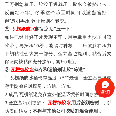
千万别急着压。胶没干透就压，胶水会被挤出来，
反而粘不牢。冬季这个晾置时间可以适当缩短，
但
"
透明再压
"
这个原则不能变。
⑥
瓦楞纸
胶水
封完之后
"
压一下
"
如果已经封好了才发现不牢，用手掌用力抹压封箱
胶带，再按压
10
秒，能临时补救
——
压敏胶在压力
下初粘性会恢复一部分。金立基也提到，粘合后要
保证两被粘面充分接触，施压到位。
⑦
瓦楞纸
胶水
储
存和运输别让胶
"
冻透
"
桶储存温度
≥5℃最佳，金立基要求储
1.
瓦楞纸
胶
水
存于阴凉通风库房，防晒、防冻。
避免在室外低温环境长时间存放。
2.成品
瓦楞纸
用后必须密封
，以
3.金立基特别提醒：
瓦楞纸
胶水
防表面结皮；
不得与其他公司胶粘剂混合使用
。