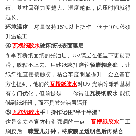
夜。基材回弹力度越大、温度越低，保压时间就得
越长。
：尽量保持
环境温度
15℃
以上操作，低于
10℃
必须
升温施工。
④
瓦楞纸
胶水
破坏纸张表面膜层
冬季
面纸的光油层、
瓦楞纸
UV
膜层在低温下更硬更
滑，胶粘不上去。用砂纸或打磨轮
轻磨糊盒处
，让
纸纤维直接接触胶，粘合牢度明显提升。金立基官
对
方也提到，他们的
瓦楞纸
胶水
UV
光油等难粘基材
有专门优化，但前提是
——
你得让
瓦楞纸
胶水
能接
触到纸纤维，而不是被光油层隔开。
⑤
瓦楞纸
胶水
手工操作记住
"
半干半湿
"
这是金立基官方特别强调的一点：
瓦楞纸
胶水
手工
，
刷胶后，
晾置几分钟，待胶膜呈透明色后再黏合