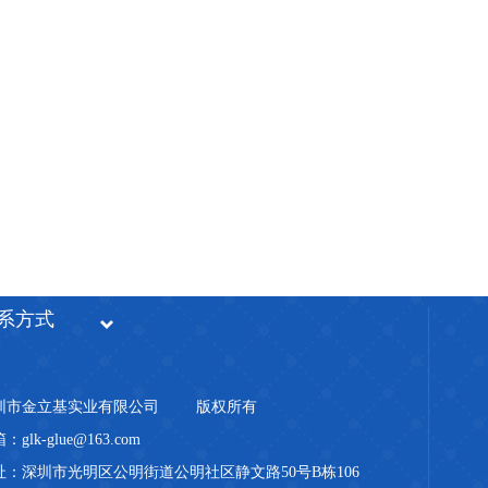
系方式
圳市金立基实业有限公司
版权所有
：glk-glue@163.com
址：深圳市光明区公明街道公明社区静文路50号B栋106