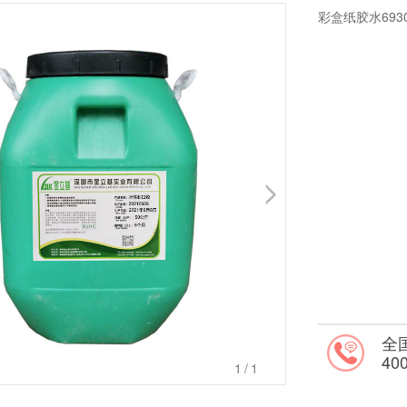
彩盒纸胶水69
全
400
1
/1