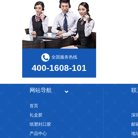
磨光胶注意事项是怎样的？金立基告诉您
全国服务热线
400-1608-101
覆膜胶的作用是什么？金立基告诉您
网站导航
联
首页
礼盒胶
深
纸塑封口胶
邮箱
胶水代加工-金立基28年胶水厂家胶水代加工
产品中心
地