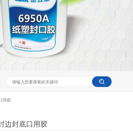
口用胶
盒封边封底口用胶