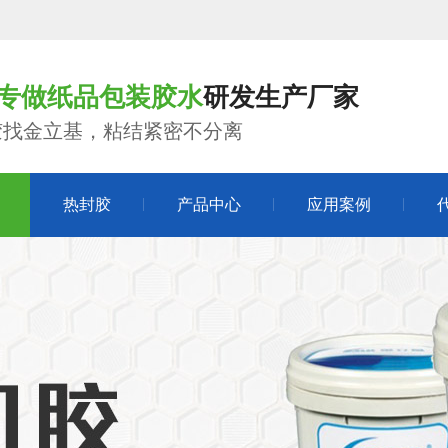
年专做纸品包装胶水
研发生产厂家
胶找金立基，粘结紧密不分离
热封胶
产品中心
应用案例