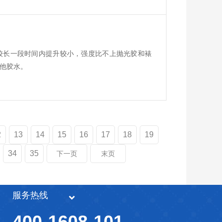
较长一段时间内提升较小，强度比不上抛光胶和裱
他胶水。
2
13
14
15
16
17
18
19
34
35
下一页
末页
服务热线
400-1608-101