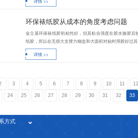
详情 >>
环保裱纸胶从成本的角度考虑问题
金立基环保裱纸胶初粘性好，但其粘合强度在胶水施胶后
纸胶，所以在无很大支撑力糊盒和大面积对贴时用胶好过其
详情 >>
2
3
4
5
6
7
8
9
10
11
1
24
25
26
27
28
29
30
31
32
33
系方式